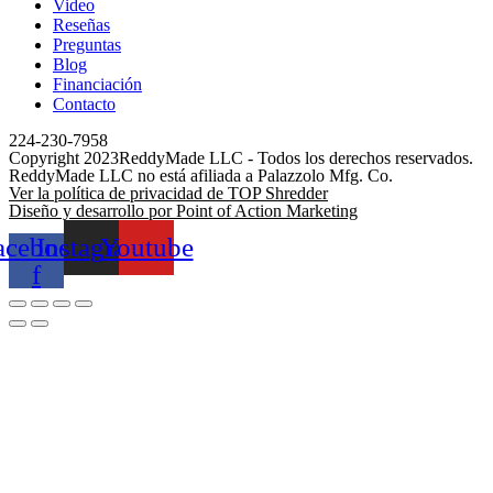
Video
Reseñas
Preguntas
Blog
Financiación
Contacto
224-230-7958
Copyright 2023ReddyMade LLC - Todos los derechos reservados.
ReddyMade LLC no está afiliada a Palazzolo Mfg. Co.
Ver la política de privacidad de TOP Shredder
Diseño y desarrollo por Point of Action Marketing
acebook-
Instagram
Youtube
f