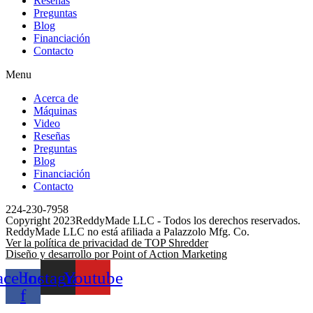
Reseñas
Preguntas
Blog
Financiación
Contacto
Menu
Acerca de
Máquinas
Video
Reseñas
Preguntas
Blog
Financiación
Contacto
224-230-7958
Copyright 2023ReddyMade LLC - Todos los derechos reservados.
ReddyMade LLC no está afiliada a Palazzolo Mfg. Co.
Ver la política de privacidad de TOP Shredder
Diseño y desarrollo por Point of Action Marketing
acebook-
Instagram
Youtube
f